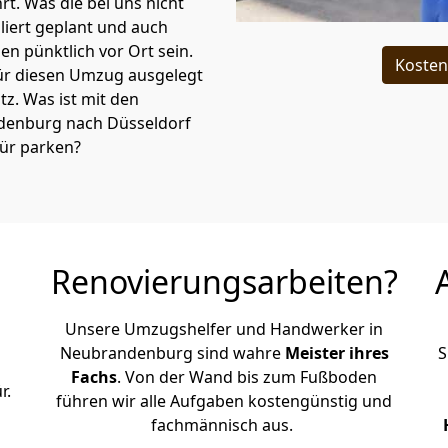
t. Was die bei uns nicht
iert geplant und auch
n pünktlich vor Ort sein.
Kosten
ür diesen Umzug ausgelegt
atz. Was ist mit den
ndenburg nach Düsseldorf
tür parken?
Renovierungsarbeiten?
Unsere Umzugshelfer und Handwerker in
Neubrandenburg sind wahre
Meister ihres
S
Fachs
. Von der Wand bis zum Fußboden
r.
führen wir alle Aufgaben kostengünstig und
g
fachmännisch aus.