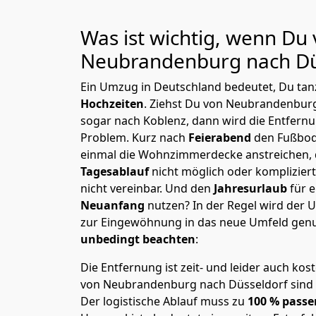
Was ist wichtig, wenn Du
Neubrandenburg nach Dü
Ein Umzug in Deutschland bedeutet, Du tanz
Hochzeiten
. Ziehst Du von Neubrandenbur
sogar nach Koblenz, dann wird die Entfernu
Problem.
Kurz nach
Feierabend
den Fußbod
einmal die Wohnzimmerdecke anstreichen, da
Tagesablauf
nicht möglich oder komplizier
nicht vereinbar. Und den
Jahresurlaub
für 
Neuanfang
nutzen? In der Regel wird der
zur Eingewöhnung in das neue Umfeld genu
unbedingt beachten
:
Die Entfernung ist zeit- und leider auch kos
von Neubrandenburg nach Düsseldorf sind n
Der logistische Ablauf muss zu
100 % passe