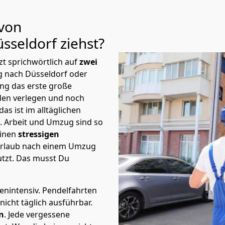
 von
sseldorf
ziehst?
t sprichwörtlich auf
zwei
g nach Düsseldorf oder
ng das erste große
en verlegen und noch
s ist im alltäglichen
t.
Arbeit und Umzug sind so
einen
stressigen
 Urlaub nach einem Umzug
tzt. Das musst Du
tenintensiv. Pendelfahrten
icht täglich ausführbar.
n
. Jede vergessene