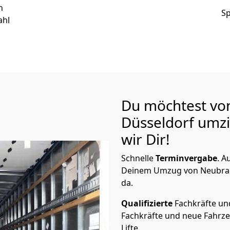
n
Sp
ahl
Du möchtest vo
Düsseldorf
umzi
wir Dir!
Schnelle
Terminvergabe
.
Au
Deinem Umzug von Neubrand
da.
Qualifizierte
Fachkräfte u
Fachkräfte und neue Fahrze
Lifte.