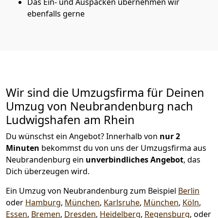
Das Ein- und Auspacken übernehmen wir
ebenfalls gerne
Wir sind die Umzugsfirma für Deinen
Umzug von Neubrandenburg nach
Ludwigshafen am Rhein
Du wünschst ein Angebot? Innerhalb von
nur 2
Minuten
bekommst du von uns der Umzugsfirma aus
Neubrandenburg ein
unverbindliches Angebot
, das
Dich überzeugen wird.
Ein Umzug von Neubrandenburg zum Beispiel
Berlin
oder
Hamburg
,
München
,
Karlsruhe
,
München
,
Köln
,
Essen
,
Bremen
,
Dresden
,
Heidelberg
,
Regensburg
, oder