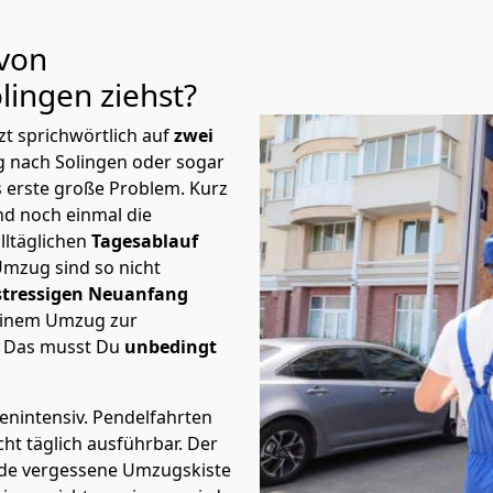
 von
lingen
ziehst?
t sprichwörtlich auf
zwei
g nach Solingen oder sogar
s erste große Problem.
Kurz
d noch einmal die
lltäglichen
Tagesablauf
Umzug sind so nicht
stressigen Neuanfang
 einem Umzug zur
. Das musst Du
unbedingt
tenintensiv. Pendelfahrten
ht täglich ausführbar.
Der
Jede vergessene Umzugskiste