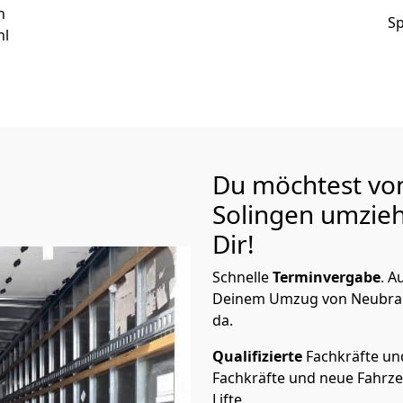
n
Sp
hl
Du möchtest vo
Solingen
umzieh
Dir!
Schnelle
Terminvergabe
.
Au
Deinem Umzug von Neubrand
da.
Qualifizierte
Fachkräfte u
Fachkräfte und neue Fahrze
Lifte.