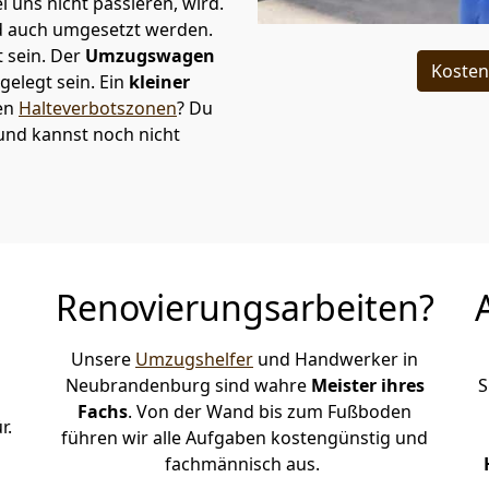
i uns nicht passieren, wird.
d auch umgesetzt werden.
 sein. Der
Umzugswagen
Kosten
elegt sein. Ein
kleiner
den
Halteverbotszonen
? Du
und kannst noch nicht
Renovierungsarbeiten?
Unsere
Umzugshelfer
und Handwerker in
Neubrandenburg sind wahre
Meister ihres
S
Fachs
. Von der Wand bis zum Fußboden
r.
führen wir alle Aufgaben kostengünstig und
g
fachmännisch aus.